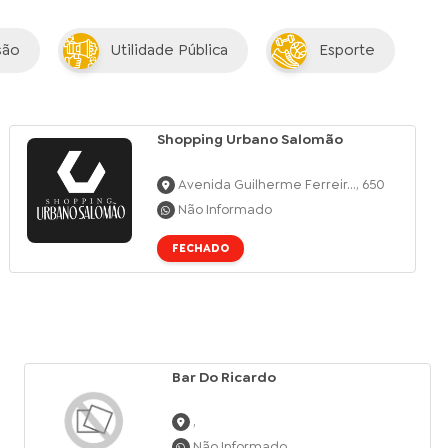
são
Utilidade Pública
Esporte
Shopping Urbano Salomão
Avenida Guilherme Ferreir..., 650
Não Informado
FECHADO
Bar Do Ricardo
,
Não Informado