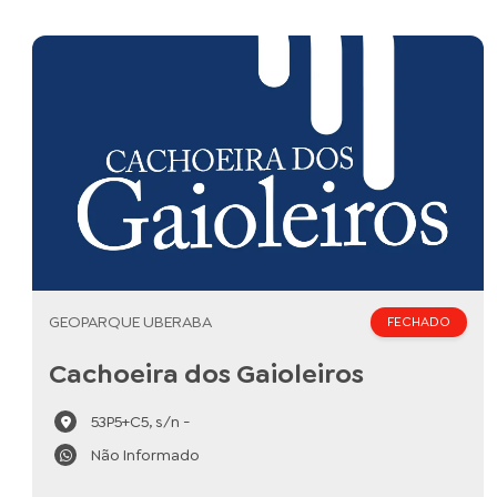
GEOPARQUE UBERABA
FECHADO
Cachoeira dos Gaioleiros
53P5+C5, s/n -
Não Informado