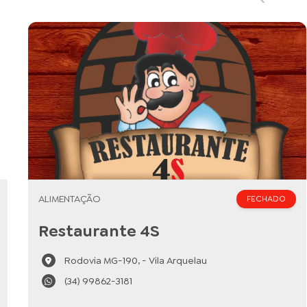
ALIMENTAÇÃO
FECHADO
Restaurante 4S
Rodovia MG-190, - Vila Arquelau
(34) 99862-3181