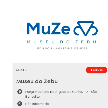
MUSEU
FECHADO
Museu do Zebu
Praça Vicentino Rodrigues da Cunha, 110 - São
Benedito
Não Informado