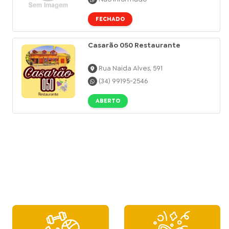
FECHADO
Casarão 050 Restaurante
Rua Naida Alves, 591
(34) 99195-2546
ABERTO