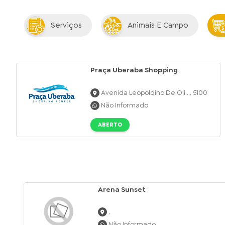
Serviços
Animais E Campo
Praça Uberaba Shopping
Avenida Leopoldino De Oli..., 5100
Não Informado
ABERTO
Arena Sunset
,
Não Informado