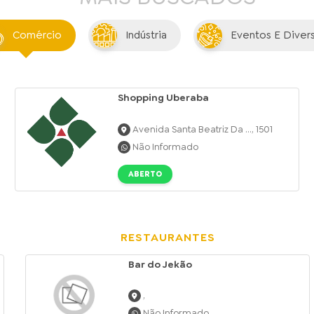
Comércio
Indústria
Eventos E Diver
Shopping Uberaba
Avenida Santa Beatriz Da ..., 1501
Não Informado
ABERTO
RESTAURANTES
Bar do Jekão
,
Não Informado