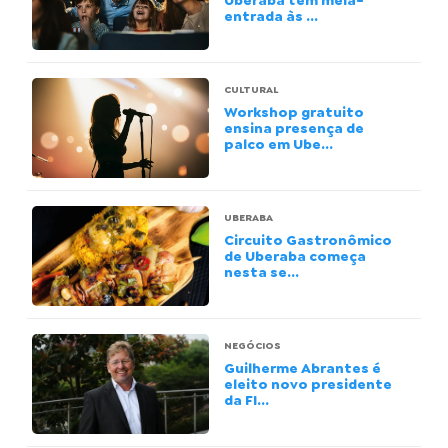
Uberaba tem meia-
entrada às ...
CULTURAL
Workshop gratuito
ensina presença de
palco em Ube...
UBERABA
Circuito Gastronômico
de Uberaba começa
nesta se...
NEGÓCIOS
Guilherme Abrantes é
eleito novo presidente
da FI...