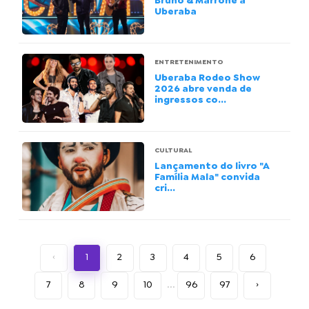
Bruno & Marrone a
Uberaba
ENTRETENIMENTO
Uberaba Rodeo Show
2026 abre venda de
ingressos co...
CULTURAL
Lançamento do livro "A
Família Mala" convida
cri...
‹
1
2
3
4
5
6
7
8
9
10
...
96
97
›