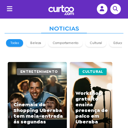
NOTICIAS
Todas
Beleza
Comportamento
Cultural
Educaçã
ENTRETENIMENTO
CULTURAL
Workshop
gratuito
Cinemais do
ensina
Shopping Uberaba
presença de
tem meia-entrada
palco em
às segundas
Uberaba