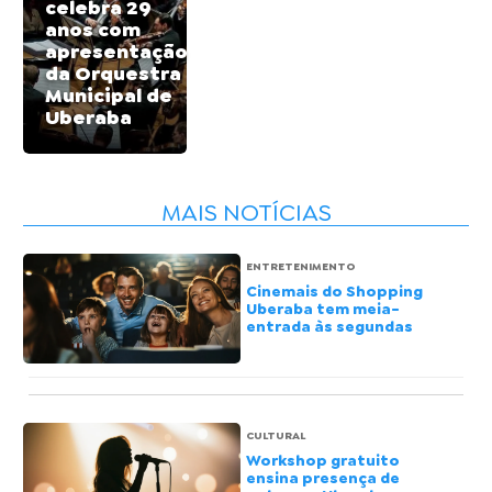
celebra 29
anos com
apresentação
da Orquestra
Municipal de
Uberaba
MAIS NOTÍCIAS
ENTRETENIMENTO
Cinemais do Shopping
Uberaba tem meia-
entrada às segundas
CULTURAL
Workshop gratuito
ensina presença de