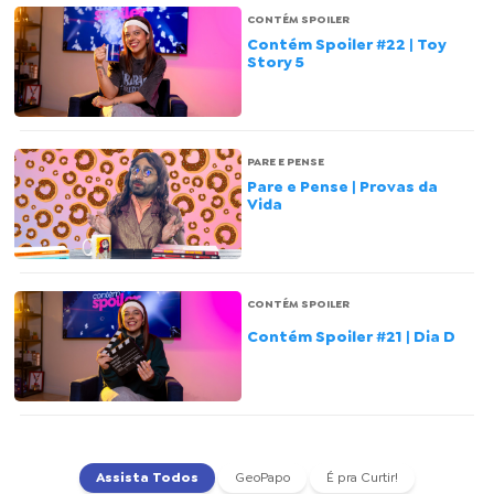
CONTÉM SPOILER
Contém Spoiler #22 | Toy
Story 5
PARE E PENSE
Pare e Pense | Provas da
Vida
CONTÉM SPOILER
Contém Spoiler #21 | Dia D
Assista Todos
GeoPapo
É pra Curtir!