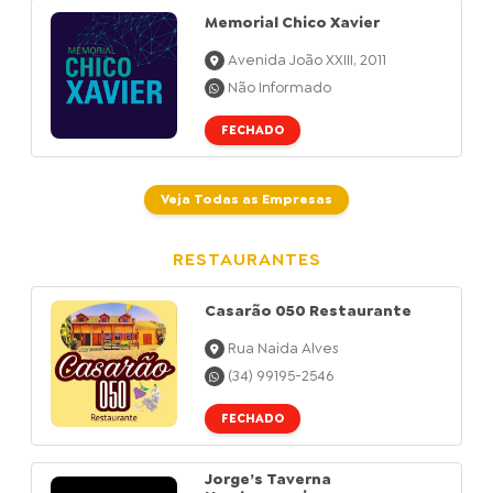
Memorial Chico Xavier
Avenida João XXIII, 2011
Não Informado
FECHADO
Veja Todas as Empresas
RESTAURANTES
Casarão 050 Restaurante
Rua Naida Alves
(34) 99195-2546
FECHADO
Jorge’s Taverna