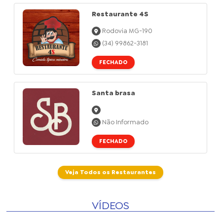
Restaurante 4S
Rodovia MG-190
(34) 99862-3181
FECHADO
Santa brasa
Não Informado
FECHADO
Veja Todos os Restaurantes
VÍDEOS