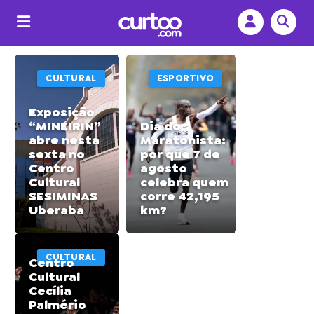
Destaques
CULTURAL
ESPORTIVO
Exposição
“MINEIRIN”
Dia do
abre nesta
Maratonista:
sexta no
por que 7 de
Centro
agosto
Cultural
celebra quem
SESIMINAS
corre 42,195
Uberaba
km?
CULTURAL
Centro
Cultural
Cecília
Palmério