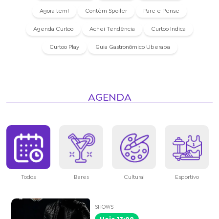
Agora tem!
Contém Spoiler
Pare e Pense
Agenda Curtoo
Achei Tendência
Curtoo Indica
Curtoo Play
Guia Gastronômico Uberaba
AGENDA
Todos
Bares
Cultural
Esportivo
SHOWS