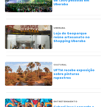
de 1.500 pessoas em
Uberaba
UBERABA
Loja do Geoparque
reúne artesanato no
Shopping Uberaba
CULTURAL
UFTM recebe exposição
sobre pinturas
rupestres
ENTRETENIMENTO
Cabaré leva Leonardo e