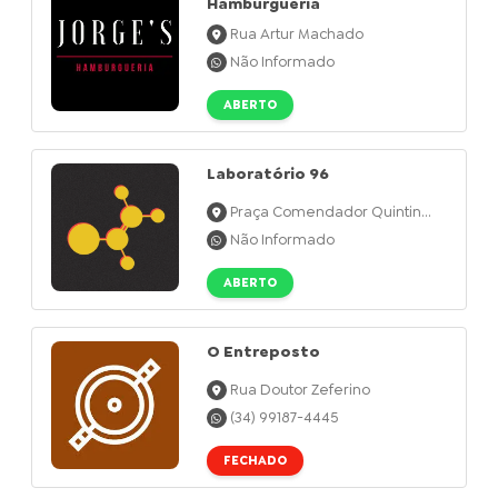
Hamburgueria
Rua Artur Machado
Não Informado
ABERTO
Laboratório 96
Praça Comendador Quintin...
Não Informado
ABERTO
O Entreposto
Rua Doutor Zeferino
(34) 99187-4445
FECHADO