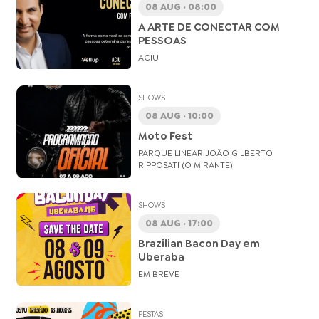
08 AUG · 08:00
A ARTE DE CONECTAR COM
PESSOAS
ACIU
SHOWS
08 AUG · 10:00
Moto Fest
PARQUE LINEAR JOÃO GILBERTO
RIPPOSATI (O MIRANTE)
SHOWS
08 AUG · 17:00
Brazilian Bacon Day em
Uberaba
EM BREVE
FESTAS