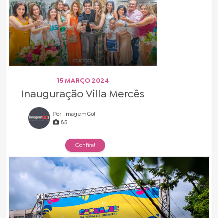
15 MARÇO 2024
Inauguração Villa Mercês
Por: ImagemGo!
85
Confira!