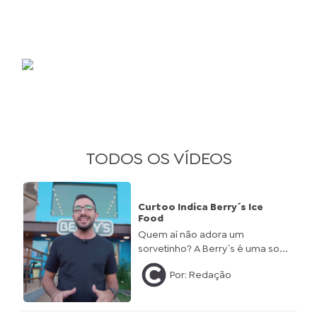
Publicidade
TODOS OS VÍDEOS
Curtoo Indica Berry´s Ice
Food
Quem aí não adora um
sorvetinho? A Berry´s é uma so...
Por: Redação