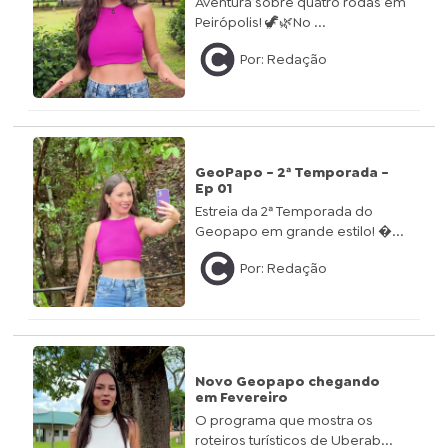
Aventura sobre quatro rodas em
Peirópolis! 🦖🌿No ...
Por: Redação
GeoPapo - 2ª Temporada -
Ep 01
Estreia da 2ª Temporada do
Geopapo em grande estilo! �...
Por: Redação
Novo Geopapo chegando
em Fevereiro
O programa que mostra os
roteiros turísticos de Uberab...