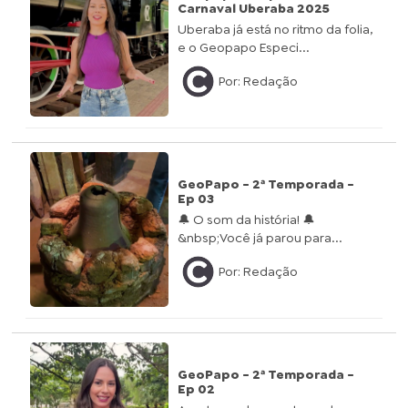
Carnaval Uberaba 2025
Uberaba já está no ritmo da folia,
e o Geopapo Especi...
Por: Redação
GeoPapo - 2ª Temporada -
Ep 03
🔔 O som da história! 🔔
&nbsp;Você já parou para...
Por: Redação
GeoPapo - 2ª Temporada -
Ep 02