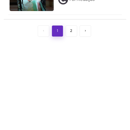
‹
1
2
›