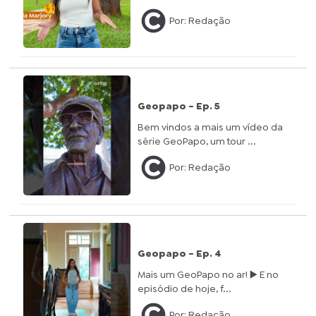
Por: Redação
Geopapo - Ep. 5
Bem vindos a mais um vídeo da
série GeoPapo, um tour ...
Por: Redação
Geopapo - Ep. 4
Mais um GeoPapo no ar! ▶️ E no
episódio de hoje, f...
Por: Redação