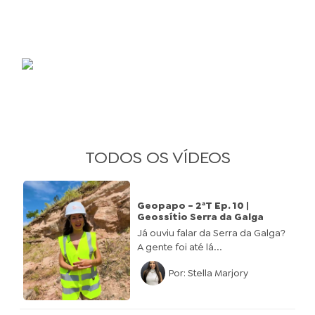
Publicidade
TODOS OS VÍDEOS
Geopapo - 2ªT Ep. 10 |
Geossítio Serra da Galga
Já ouviu falar da Serra da Galga?
A gente foi até lá...
Por: Stella Marjory