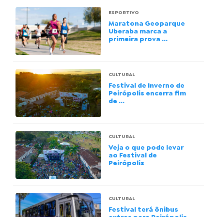
ESPORTIVO
Maratona Geoparque
Uberaba marca a
primeira prova ...
CULTURAL
Festival de Inverno de
Peirópolis encerra fim
de ...
CULTURAL
Veja o que pode levar
ao Festival de
Peirópolis
CULTURAL
Festival terá ônibus