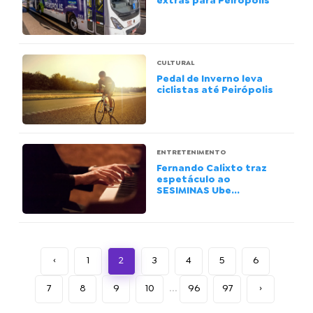
extras para Peirópolis
CULTURAL
Pedal de Inverno leva
ciclistas até Peirópolis
ENTRETENIMENTO
Fernando Calixto traz
espetáculo ao
SESIMINAS Ube...
‹
1
2
3
4
5
6
7
8
9
10
...
96
97
›