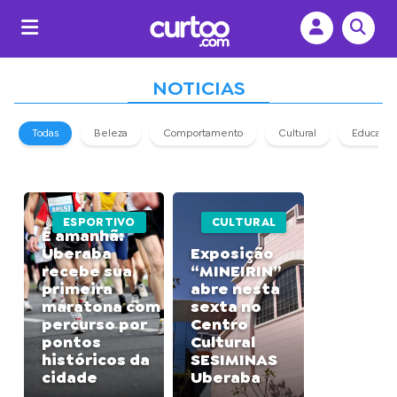
NOTICIAS
Todas
Beleza
Comportamento
Cultural
Educaçã
ESPORTIVO
CULTURAL
É amanhã:
Uberaba
Exposição
recebe sua
“MINEIRIN”
primeira
abre nesta
maratona com
sexta no
percurso por
Centro
pontos
Cultural
históricos da
SESIMINAS
cidade
Uberaba