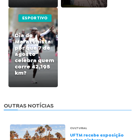
ESPORTIVO
Dia do
Maratonista:
por que 7 de
agosto
celebra quem
corre 42,195
km?
OUTRAS NOTÍCIAS
CULTURAL
UFTM recebe exposição