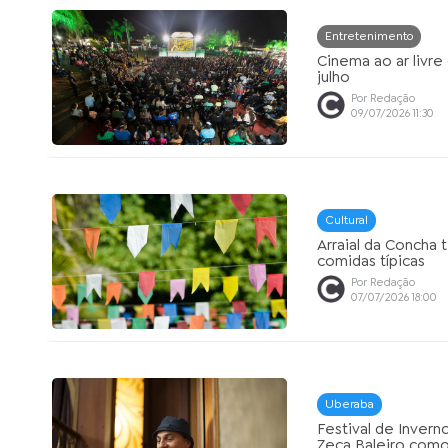
Entretenimento
Cinema ao ar livr
julho
Por Redação
09/07/2026 11:30
Cultural
Arraial da Concha t
comidas típicas
Por Redação
07/07/2026 18:00
Uberaba
Festival de Invern
Zeca Baleiro como