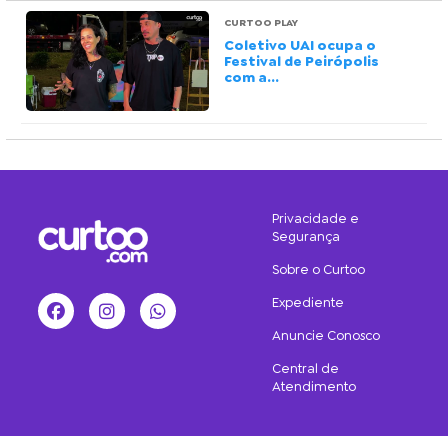
CURTOO PLAY
Coletivo UAI ocupa o
Festival de Peirópolis
com a...
Privacidade e
Segurança
Sobre o Curtoo
Expediente
Facebook
Instagram
WhatsApp
Anuncie Conosco
Central de
Atendimento