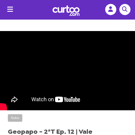
Todos
Geopapo - 2ªT Ep. 12 | Vale