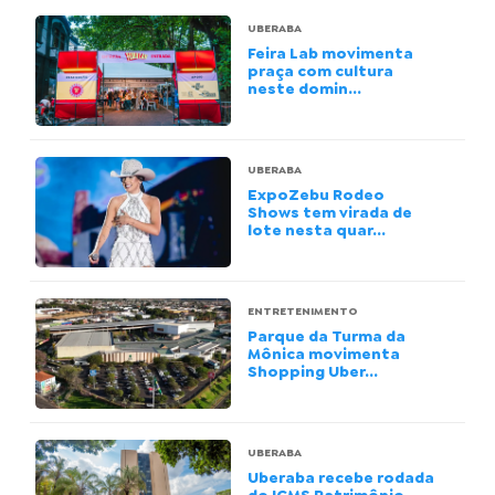
UBERABA
Feira Lab movimenta
praça com cultura
neste domin...
UBERABA
ExpoZebu Rodeo
Shows tem virada de
lote nesta quar...
ENTRETENIMENTO
Parque da Turma da
Mônica movimenta
Shopping Uber...
UBERABA
Uberaba recebe rodada