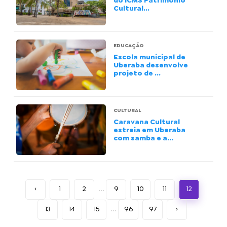
do ICMS Patrimônio
Cultural...
EDUCAÇÃO
Escola municipal de
Uberaba desenvolve
projeto de ...
CULTURAL
Caravana Cultural
estreia em Uberaba
com samba e a...
‹
1
2
...
9
10
11
12
13
14
15
...
96
97
›