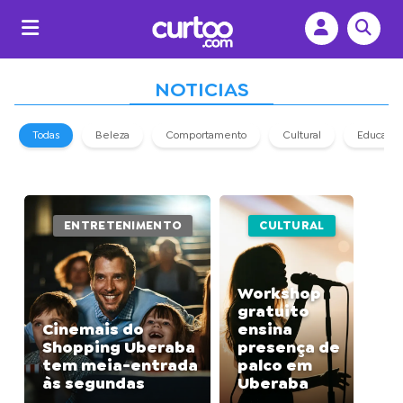
NOTICIAS
Todas
Beleza
Comportamento
Cultural
Educaçã
ENTRETENIMENTO
CULTURAL
Workshop
gratuito
Cinemais do
ensina
Shopping Uberaba
presença de
tem meia-entrada
palco em
às segundas
Uberaba