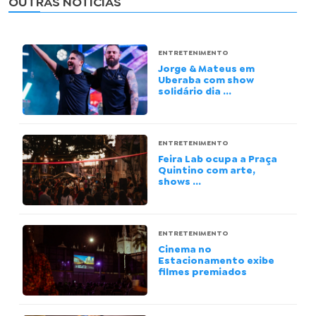
OUTRAS NOTÍCIAS
ENTRETENIMENTO
Jorge & Mateus em
Uberaba com show
solidário dia ...
ENTRETENIMENTO
Feira Lab ocupa a Praça
Quintino com arte,
shows ...
ENTRETENIMENTO
Cinema no
Estacionamento exibe
filmes premiados