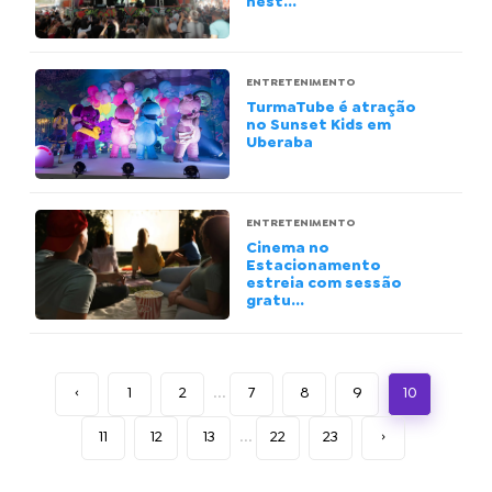
nest...
ENTRETENIMENTO
TurmaTube é atração
no Sunset Kids em
Uberaba
ENTRETENIMENTO
Cinema no
Estacionamento
estreia com sessão
gratu...
‹
1
2
...
7
8
9
10
11
12
13
...
22
23
›