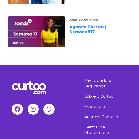
AGENDA CURTOO
Agenda Curtoo |
Semana#17
Privacidade e
Segurança
Sobre o Curtoo
Expediente
Facebook
Instagram
WhatsApp
Anuncie Conosco
Central de
Atendimento