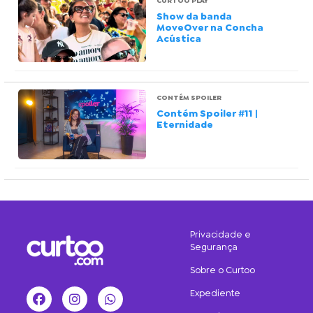
CURTOO PLAY
Show da banda
MoveOver na Concha
Acústica
CONTÉM SPOILER
Contém Spoiler #11 |
Eternidade
Privacidade e
Segurança
Sobre o Curtoo
Expediente
Facebook
Instagram
WhatsApp