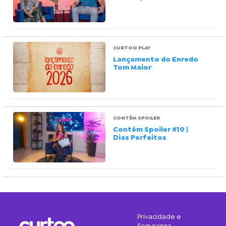
CURTOO PLAY
Lançamento do Enredo
Tom Maior
CONTÉM SPOILER
Contém Spoiler #10 |
Dias Perfeitos
Privacidade e
Segurança