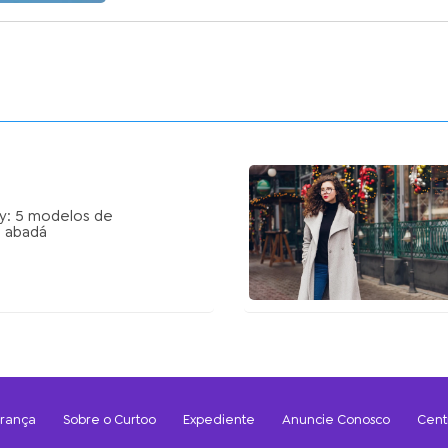
y: 5 modelos de
a abadá
urança
Sobre o Curtoo
Expediente
Anuncie Conosco
Cent