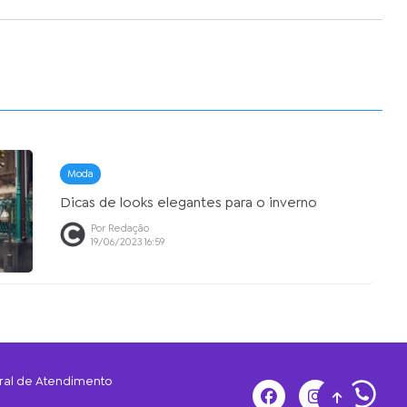
Moda
Dicas de looks elegantes para o inverno
Por Redação
19/06/2023 16:59
ral de Atendimento
Wha
Facebook
Instagram