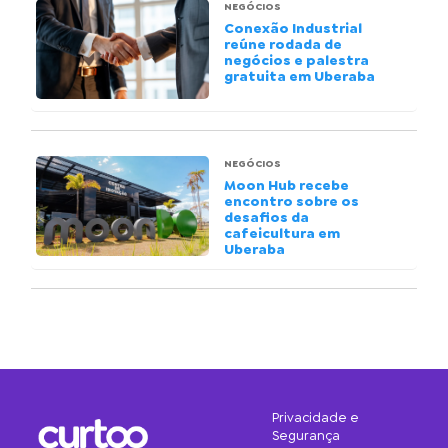
NEGÓCIOS
Conexão Industrial
reúne rodada de
negócios e palestra
gratuita em Uberaba
NEGÓCIOS
Moon Hub recebe
encontro sobre os
desafios da
cafeicultura em
Uberaba
Privacidade e
Segurança