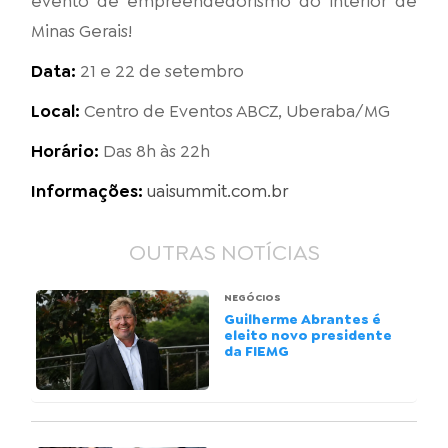
evento de empreendedorismo do interior de
Minas Gerais!
Data:
21 e 22 de setembro
Local:
Centro de Eventos ABCZ, Uberaba/MG
Horário:
Das 8h às 22h
Informações:
uaisummit.com.br
OUTRAS NOTÍCIAS
NEGÓCIOS
Guilherme Abrantes é
eleito novo presidente
da FIEMG