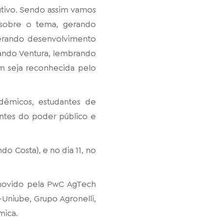
utivo. Sendo assim vamos
r sobre o tema, gerando
gerando desenvolvimento
nando Ventura, lembrando
m seja reconhecida pelo
adêmicos, estudantes de
antes do poder público e
o Costa), e no dia 11, no
movido pela PwC AgTech
-Uniube, Grupo Agronelli,
mica.