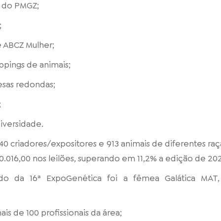
s do PMGZ;
;
e ABCZ Mulher;
oppings de animais;
mesas redondas;
;
niversidade.
0 criadores/expositores e 913 animais de diferentes ra
.016,00 nos leilões, superando em 11,2% a edição de 20
ado da 16ª ExpoGenética foi a fêmea Galática MAT,
s de 100 profissionais da área;