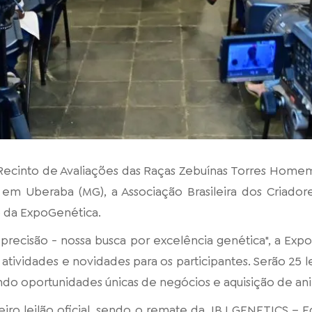
 Recinto de Avaliações das Raças Zebuínas Torres Home
em Uberaba (MG), a Associação Brasileira dos Criador
o da ExpoGenética.
recisão - nossa busca por excelência genética", a Exp
tividades e novidades para os participantes. Serão 25 l
ndo oportunidades únicas de negócios e aquisição de ani
meiro leilão oficial, sendo o remate da JBJ GENETICS –