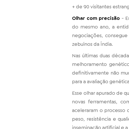
+ de 90 visitantes estran
Olhar com precisão
- E
do mesmo ano, a entida
negociações, consegue 
zebuínos da Índia.
Nas últimas duas décad
melhoramento genético 
definitivamente não mud
para a avaliação genética
Esse olhar apurado de 
novas ferramentas, co
aceleraram o processo 
peso, resistência e qua
inseminação artificial e