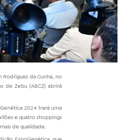
m Rodrigues da Cunha, no
es de Zebu (ABCZ) abrirá
oGenética 2024 trará uma
eilões e quatro shoppings
mais de qualidade.
 Edição ExpoGenética, que