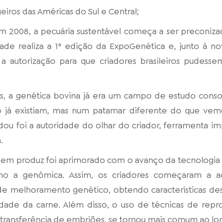
geiros das Américas do Sul e Central;
m 2008, a pecuária sustentável começa a ser preconiz
de realiza a 1ª edição da ExpoGenética e, junto à no
a autorização para que criadores brasileiros pudess
as, a genética bovina já era um campo de estudo conso
já existiam, mas num patamar diferente do que vem
ou foi a autoridade do olhar do criador, ferramenta im
.
quem produz foi aprimorado com o avanço da tecnologia
mo a genômica. Assim, os criadores começaram a a
de melhoramento genético, obtendo características de
lidade da carne. Além disso, o uso de técnicas de repr
 a transferência de embriões, se tornou mais comum ao lo