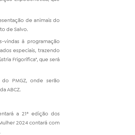
resentação de animais do
to de Salvo.
as-vindas à programação
ados especiais, trazendo
tria Frigorífica", que será
es do PMGZ, onde serão
da ABCZ.
ntará a 21ª edição dos
 Mulher 2024 contará com
.