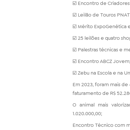
☑️ Encontro de Criadore
☑️ Leilão de Touros PNAT
☑️ Mérito ExpoGenética 
☑️ 25 leilões e quatro sh
☑️ Palestras técnicas e 
☑️ Encontro ABCZ Jovem
☑️ Zebu na Escola e na U
Em 2023, foram mais de 4
faturamento de R$ 52.280
O animal mais valoriz
1.020.000,00;
Encontro Técnico com mai