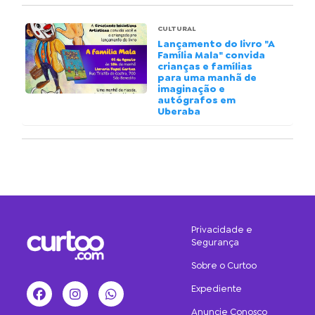
CULTURAL
Lançamento do livro "A
Família Mala" convida
crianças e famílias
para uma manhã de
imaginação e
autógrafos em
Uberaba
Privacidade e
Segurança
Sobre o Curtoo
Expediente
Facebook
Instagram
WhatsApp
Anuncie Conosco