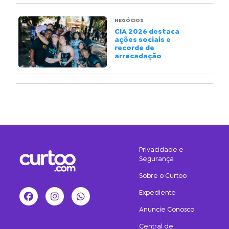
NEGÓCIOS
CIA 2026 destaca
ações sociais e
recorde de
arrecadação
Privacidade e
Segurança
Sobre o Curtoo
Expediente
Facebook
Instagram
WhatsApp
Anuncie Conosco
Central de