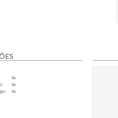
ÕES
às
o:
às
go:
às