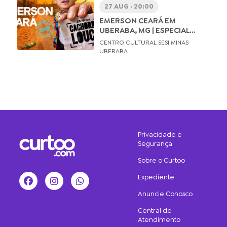
27 AUG · 20:00
EMERSON CEARÁ EM
UBERABA, MG | ESPECIAL...
CENTRO CULTURAL SESI MINAS
UBERABA
Privacidade e
Segurança
Sobre o Curtoo
Expediente
Facebook
Instagram
WhatsApp
Anuncie Conosco
Central de
Atendimento