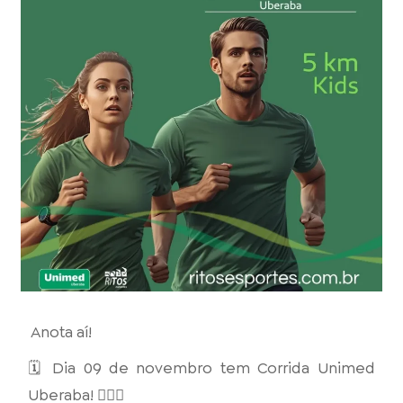
Anota aí!
🗓 Dia 09 de novembro tem Corrida Unimed
Uberaba! 🏃‍♂️✨