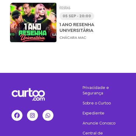
FESTAS
05 SEP · 20:00
1 ANO RESENHA
UNIVERSITÁRIA
CHÁCARA MAC
Privacidade e
Segurança
Sobre o Curtoo
Expediente
Facebook
Instagram
WhatsApp
Anuncie Conosco
Central de